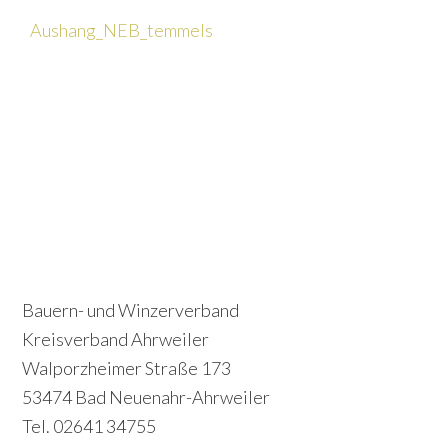
Aushang_NEB_temmels
P
S
r
e
i
c
Footer
Bauern- und Winzerverband
m
o
Kreisverband Ahrweiler
a
Walporzheimer Straße 173
n
r
53474 Bad Neuenahr-Ahrweiler
d
y
Tel. 02641 34755
a