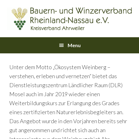
Skip
Skip
Skip
Skip
Skip
to
to
to
to
links
primary
content
primary
footer
navigation
sidebar
Main
Menu
navigation
Unter dem Motto „Ökosystem Weinberg –
verstehen, erleben und vernetzen“ bietet das
Dienstleistungszentrum Ländlicher Raum (DLR)
Mosel auch im Jahr 2019 wieder einen
Weiterbildungskurs zur Erlangung des Grades
eines zertifizierten Naturerlebnisbegleiters an.
Das Angebot wurde in den Vorjahren bereits sehr
gut angenommen und richtet sich auch an