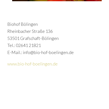
Biohof Bölingen
Rheinbacher Straße 136
53501 Grafschaft-Bölingen
Tel.: 02641 21821
E-Mail.: info@bio-hof-boelingen.de
www.bio-hof-boelingen.de
P
S
r
e