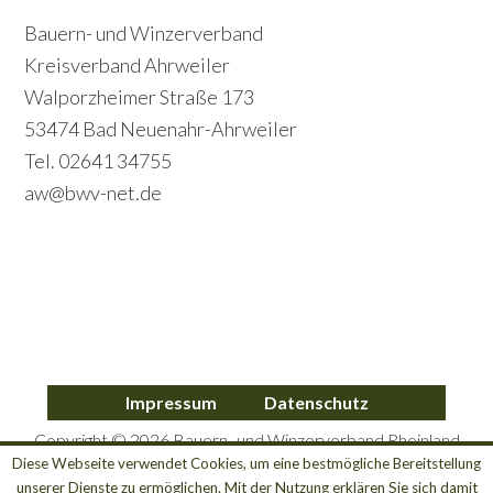
i
c
Footer
Bauern- und Winzerverband
m
o
Kreisverband Ahrweiler
a
Walporzheimer Straße 173
n
r
53474 Bad Neuenahr-Ahrweiler
d
y
Tel. 02641 34755
a
S
aw@bwv-net.de
r
i
y
d
S
e
i
b
d
a
Impressum
Datenschutz
e
r
Copyright © 2026 Bauern- und Winzerverband Rheinland
b
Nassau e.V. Kreisverband Ahrweiler
Diese Webseite verwendet Cookies, um eine bestmögliche Bereitstellung
unserer Dienste zu ermöglichen. Mit der Nutzung erklären Sie sich damit