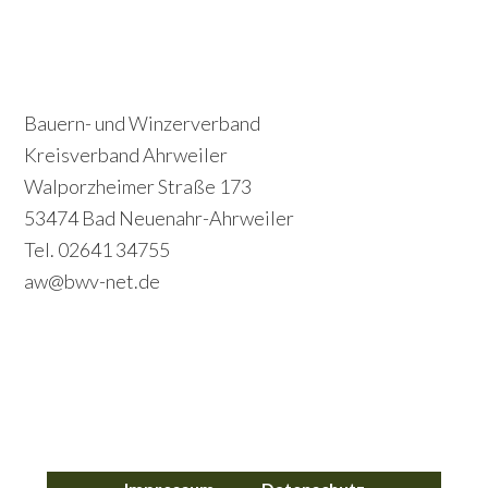
P
S
r
e
i
c
Footer
Bauern- und Winzerverband
m
o
Kreisverband Ahrweiler
a
Walporzheimer Straße 173
n
r
53474 Bad Neuenahr-Ahrweiler
d
y
Tel. 02641 34755
a
S
aw@bwv-net.de
r
i
y
d
S
e
i
b
d
a