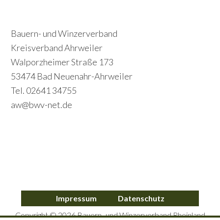
r
e
i
c
Footer
Bauern- und Winzerverband
m
o
Kreisverband Ahrweiler
a
Walporzheimer Straße 173
n
r
53474 Bad Neuenahr-Ahrweiler
d
y
Tel. 02641 34755
a
S
aw@bwv-net.de
r
i
y
d
S
e
i
b
d
a
Impressum
Datenschutz
e
r
Copyright © 2026 Bauern- und Winzerverband Rheinland