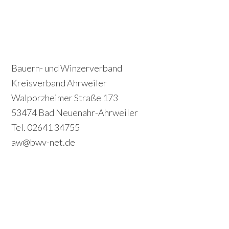
P
S
r
e
i
c
Footer
Bauern- und Winzerverband
m
o
Kreisverband Ahrweiler
a
Walporzheimer Straße 173
n
r
53474 Bad Neuenahr-Ahrweiler
d
y
Tel. 02641 34755
a
S
aw@bwv-net.de
r
i
y
d
S
e
i
b