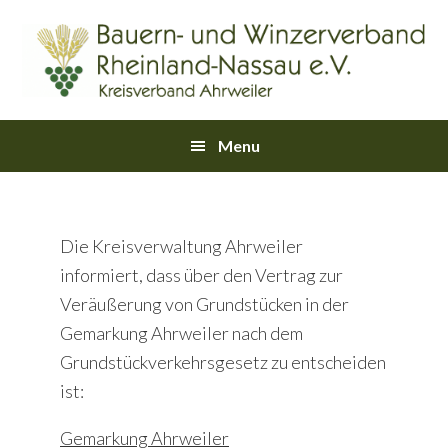
Skip
Skip
Skip
Skip
Skip
to
to
to
to
links
primary
content
primary
footer
navigation
sidebar
Main
Menu
navigation
Die Kreisverwaltung Ahrweiler
informiert, dass über den Vertrag zur
Veräußerung von Grundstücken in der
Gemarkung Ahrweiler nach dem
Grundstückverkehrsgesetz zu entscheiden
ist:
Gemarkung Ahrweiler