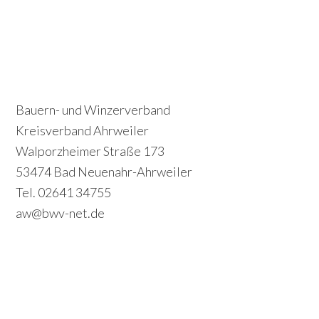
P
S
r
e
i
c
Footer
Bauern- und Winzerverband
m
o
Kreisverband Ahrweiler
a
Walporzheimer Straße 173
n
r
53474 Bad Neuenahr-Ahrweiler
d
y
Tel. 02641 34755
a
S
aw@bwv-net.de
r
i
y
d
S
e
i