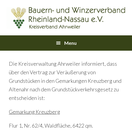
Skip
Skip
Skip
Skip
Skip
to
to
to
to
links
primary
content
primary
footer
navigation
sidebar
Main
Menu
navigation
Die Kreisverwaltung Ahrweiler informiert, dass
über den Vertrag zur Veräußerung von
Grundstücken in den Gemarkungen Kreuzberg und
Altenahr nach dem Grundstückverkehrsgesetz zu
entscheiden ist:
Gemarkung Kreuzberg
Flur 1, Nr. 62/4, Waldfläche, 6422 qm.