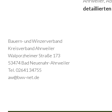
Ahrweiler, A
detaillierte
Footer
Bauern- und Winzerverband
Kreisverband Ahrweiler
Walporzheimer Straße 173
53474 Bad Neuenahr-Ahrweiler
Tel. 02641 34755
aw@bwv-net.de