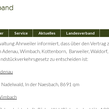
er
Service
Aktuelles
Landesverband
altung Ahrweiler informiert, dass über den Vertrag
Adenau, Wimbach, Kottenborn, Barweiler, Waldorf,
ndstückverkehrsgesetz zu entscheiden ist:
Adenau
1, Nadelwald, In der Naesbach, 8691 qm
Wimbach