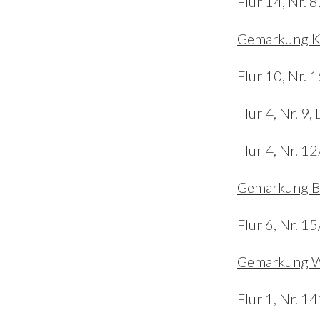
Flur 14, Nr. 
i
r
d
y
Gemarkung K
e
S
Flur 10, Nr. 
b
i
a
Flur 4, Nr. 9
d
r
e
Flur 4, Nr. 1
b
Gemarkung B
a
r
Flur 6, Nr. 1
Gemarkung W
Flur 1, Nr. 1