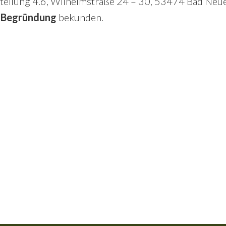
bteilung 4.6, Wilhelmstraße 24 – 30, 53474 Bad Neu
n Begründung
bekunden.