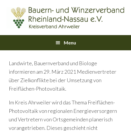
Skip
Skip
Skip
Skip
Skip
to
to
to
to
links
primary
content
primary
footer
navigation
sidebar
Main
Menu
navigation
Landwirte, Bauernverband und Biologe
informieren am 29. März 2021 Medienvertreter
über Zielkonflikte bei der Umsetzung von
Freiflächen-Photovoltaik.
Im Kreis Ahrweiler wird das Thema Freiflächen-
Photovoltaik von regionalen Energieversorgern
und Vertretern von Ortsgemeinden planerisch
vorangetrieben. Dieses geschieht nicht