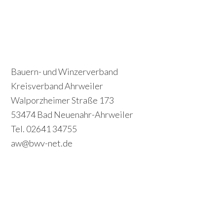
P
S
r
e
i
c
Footer
Bauern- und Winzerverband
m
o
Kreisverband Ahrweiler
a
Walporzheimer Straße 173
n
r
53474 Bad Neuenahr-Ahrweiler
d
y
Tel. 02641 34755
a
S
aw@bwv-net.de
r
i
y
d
S
e
i
b