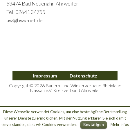
r
53474 Bad Neuenahr-Ahrweiler
d
y
Tel. 02641 34755
a
S
aw@bwv-net.de
r
i
y
d
S
e
i
b
d
a
Impressum
Datenschutz
e
r
Copyright © 2026 Bauern- und Winzerverband Rheinland
b
Nassau e.V. Kreisverband Ahrweiler
a
r
Diese Webseite verwendet Cookies, um eine bestmögliche Bereitstellung
unserer Dienste zu ermöglichen. Mit der Nutzung erklären Sie sich damit
einverstanden, dass wir Cookies verwenden.
Bestätigen
Mehr Infos