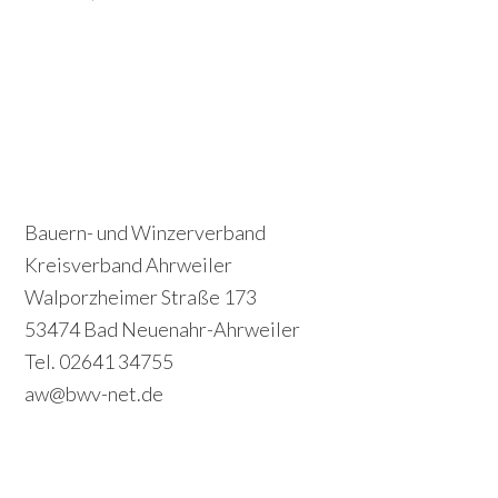
P
S
r
e
i
c
Footer
Bauern- und Winzerverband
m
o
Kreisverband Ahrweiler
a
Walporzheimer Straße 173
n
r
53474 Bad Neuenahr-Ahrweiler
d
y
Tel. 02641 34755
a
S
aw@bwv-net.de
r
i
y
d