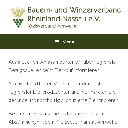
Skip
Skip
Skip
Skip
Skip
to
to
to
to
links
primary
content
primary
footer
navigation
sidebar
Main
Menu
navigation
Aus aktuellem Anlass möchten wir über regionale
Bezugsquellen beim Eierkauf informieren.
Nachstehend finden Verbraucher eine Liste
regionaler Eierproduzenten und -vermarkter, die
gesunde und nachhaltig produzierte Eier anbieten.
Bereits im vergangenen Jahr wurde díese in
Abstimmung mit dem Kreisveterinäramt Ahrweiler