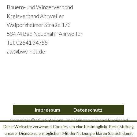
c
Footer
Bauern- und Winzerverband
m
o
Kreisverband Ahrweiler
a
Walporzheimer Straße 173
n
r
53474 Bad Neuenahr-Ahrweiler
d
y
Tel. 02641 34755
a
S
aw@bwv-net.de
r
i
y
d
S
e
i
b
d
a
Impressum
Datenschutz
e
r
Copyright © 2026 Bauern- und Winzerverband Rheinland
b
Nassau e.V. Kreisverband Ahrweiler
Diese Webseite verwendet Cookies, um eine bestmögliche Bereitstellung
unserer Dienste zu ermöglichen. Mit der Nutzung erklären Sie sich damit