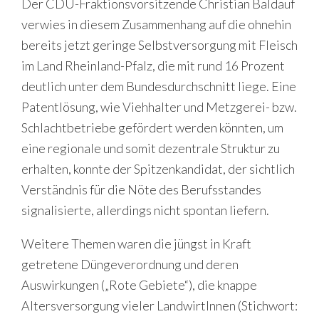
Der CDU-Fraktionsvorsitzende Christian Baldauf
verwies in diesem Zusammenhang auf die ohnehin
bereits jetzt geringe Selbstversorgung mit Fleisch
im Land Rheinland-Pfalz, die mit rund 16 Prozent
deutlich unter dem Bundesdurchschnitt liege. Eine
Patentlösung, wie Viehhalter und Metzgerei- bzw.
Schlachtbetriebe gefördert werden könnten, um
eine regionale und somit dezentrale Struktur zu
erhalten, konnte der Spitzenkandidat, der sichtlich
Verständnis für die Nöte des Berufsstandes
signalisierte, allerdings nicht spontan liefern.
Weitere Themen waren die jüngst in Kraft
getretene Düngeverordnung und deren
Auswirkungen („Rote Gebiete“), die knappe
Altersversorgung vieler LandwirtInnen (Stichwort: