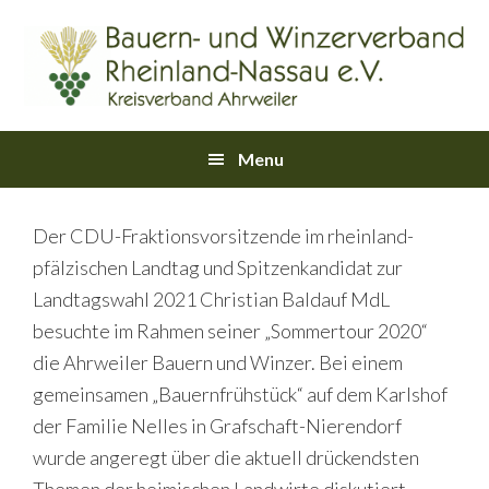
Skip
Skip
Skip
Skip
Skip
to
to
to
to
links
primary
content
primary
footer
navigation
sidebar
Main
Menu
navigation
Der CDU-Fraktionsvorsitzende im rheinland-
pfälzischen Landtag und Spitzenkandidat zur
Landtagswahl 2021 Christian Baldauf MdL
besuchte im Rahmen seiner „Sommertour 2020“
die Ahrweiler Bauern und Winzer. Bei einem
gemeinsamen „Bauernfrühstück“ auf dem Karlshof
der Familie Nelles in Grafschaft-Nierendorf
wurde angeregt über die aktuell drückendsten