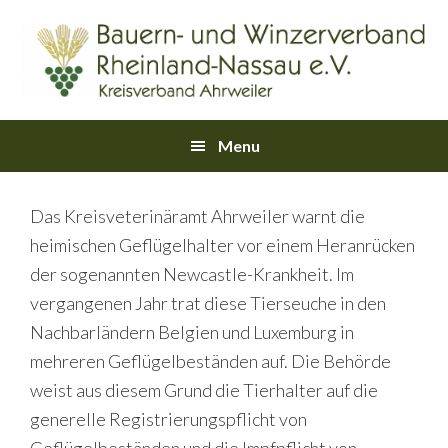
Skip
Skip
Skip
Skip
Skip
to
to
to
to
links
primary
content
primary
footer
navigation
sidebar
Main
Menu
navigation
Das Kreisveterinäramt Ahrweiler warnt die
heimischen Geflügelhalter vor einem Heranrücken
der sogenannten Newcastle-Krankheit. Im
vergangenen Jahr trat diese Tierseuche in den
Nachbarländern Belgien und Luxemburg in
mehreren Geflügelbeständen auf. Die Behörde
weist aus diesem Grund die Tierhalter auf die
generelle Registrierungspflicht von