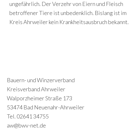
ungefährlich. Der Verzehr von Eiern und Fleisch
betroffener Tiere ist unbedenklich. Bislang ist im
Kreis Ahrweiler kein Krankheitsausbruch bekannt.
P
S
r
e
i
c
Footer
Bauern- und Winzerverband
m
o
Kreisverband Ahrweiler
a
Walporzheimer Straße 173
n
r
53474 Bad Neuenahr-Ahrweiler
d
y
Tel. 02641 34755
a
S
aw@bwv-net.de
r
i