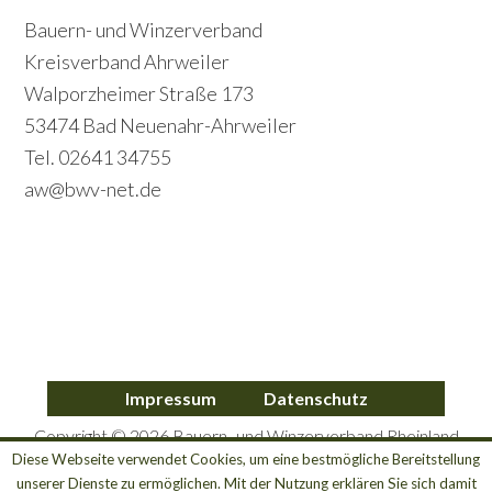
c
Footer
Bauern- und Winzerverband
m
o
Kreisverband Ahrweiler
a
Walporzheimer Straße 173
n
r
53474 Bad Neuenahr-Ahrweiler
d
y
Tel. 02641 34755
a
S
aw@bwv-net.de
r
i
y
d
S
e
i
b
d
a
Impressum
Datenschutz
e
r
Copyright © 2026 Bauern- und Winzerverband Rheinland
b
Nassau e.V. Kreisverband Ahrweiler
Diese Webseite verwendet Cookies, um eine bestmögliche Bereitstellung
unserer Dienste zu ermöglichen. Mit der Nutzung erklären Sie sich damit