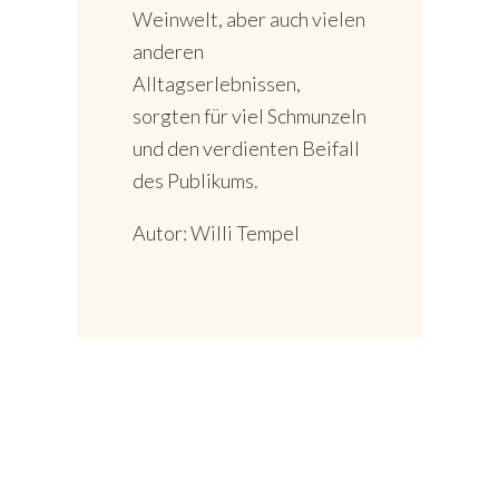
Weinwelt, aber auch vielen
anderen
Alltagserlebnissen,
sorgten für viel Schmunzeln
und den verdienten Beifall
des Publikums.
Autor: Willi Tempel
P
S
r
e
i