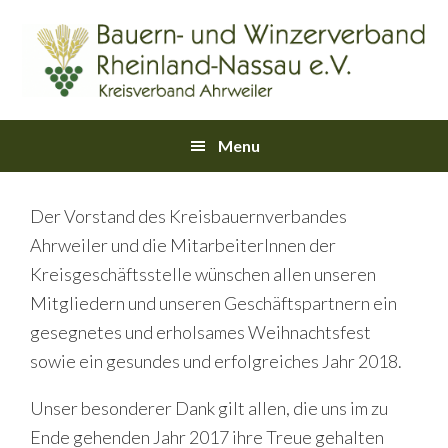
Skip
Skip
Skip
Skip
Skip
to
to
to
to
links
primary
content
primary
footer
navigation
sidebar
Main
Menu
navigation
Der Vorstand des Kreisbauernverbandes
Ahrweiler und die MitarbeiterInnen der
Kreisgeschäftsstelle wünschen allen unseren
Mitgliedern und unseren Geschäftspartnern ein
gesegnetes und erholsames Weihnachtsfest
sowie ein gesundes und erfolgreiches Jahr 2018.
Unser besonderer Dank gilt allen, die uns im zu
Ende gehenden Jahr 2017 ihre Treue gehalten