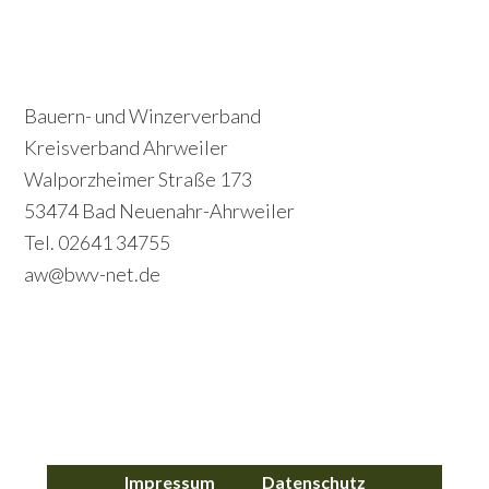
P
S
r
e
i
c
Footer
Bauern- und Winzerverband
m
o
Kreisverband Ahrweiler
a
Walporzheimer Straße 173
n
r
53474 Bad Neuenahr-Ahrweiler
d
y
Tel. 02641 34755
a
S
aw@bwv-net.de
r
i
y
d
S
e
i
b
d
a
Impressum
Datenschutz