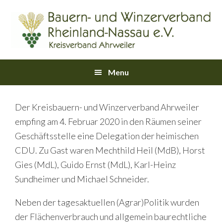
Skip
Skip
Skip
Skip
Skip
to
to
to
to
links
primary
content
primary
footer
navigation
sidebar
Main
Menu
navigation
Der Kreisbauern- und Winzerverband Ahrweiler
empfing am 4. Februar 2020 in den Räumen seiner
Geschäftsstelle eine Delegation der heimischen
CDU. Zu Gast waren Mechthild Heil (MdB), Horst
Gies (MdL), Guido Ernst (MdL), Karl-Heinz
Sundheimer und Michael Schneider.
Neben der tagesaktuellen (Agrar)Politik wurden
der Flächenverbrauch und allgemein baurechtliche