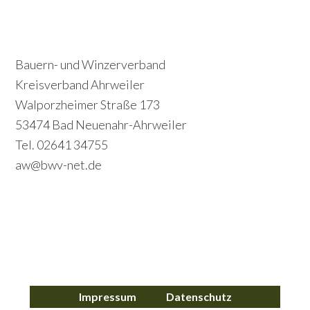
S
r
e
i
c
Footer
Bauern- und Winzerverband
m
o
Kreisverband Ahrweiler
a
Walporzheimer Straße 173
n
r
53474 Bad Neuenahr-Ahrweiler
d
y
Tel. 02641 34755
a
S
aw@bwv-net.de
r
i
y
d
S
e
i
b
d
a
Impressum
Datenschutz
e