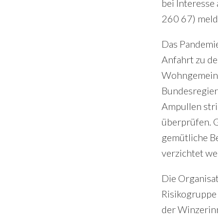
bei Interesse
i
r
260 67) meld
d
y
e
S
Das Pandemie
b
Anfahrt zu de
i
Wohngemeinsch
a
d
Bundesregier
r
e
Ampullen str
b
überprüfen. 
a
gemütliche B
r
verzichtet we
Die Organisat
Risikogruppe 
der Winzerinn