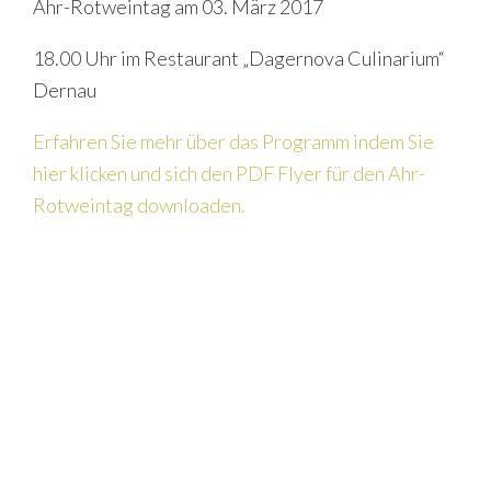
Ahr-Rotweintag am 03. März 2017
18.00 Uhr im Restaurant „Dagernova Culinarium“
Dernau
Erfahren Sie mehr über das Programm indem Sie
hier klicken und sich den PDF Flyer für den Ahr-
Rotweintag downloaden.
P
S
r
e