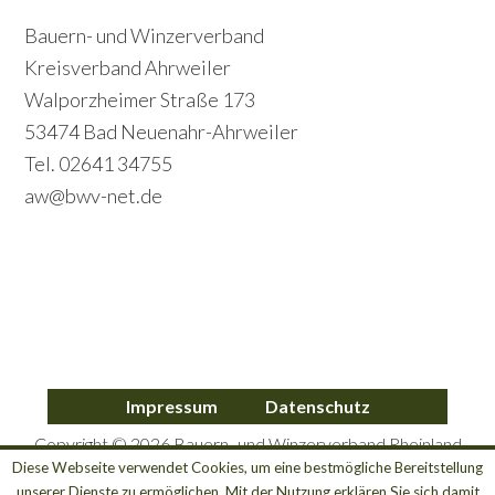
i
c
Footer
Bauern- und Winzerverband
m
o
Kreisverband Ahrweiler
a
Walporzheimer Straße 173
n
r
53474 Bad Neuenahr-Ahrweiler
d
y
Tel. 02641 34755
a
S
aw@bwv-net.de
r
i
y
d
S
e
i
b
d
a
Impressum
Datenschutz
e
r
Copyright © 2026 Bauern- und Winzerverband Rheinland
b
Nassau e.V. Kreisverband Ahrweiler
Diese Webseite verwendet Cookies, um eine bestmögliche Bereitstellung
unserer Dienste zu ermöglichen. Mit der Nutzung erklären Sie sich damit