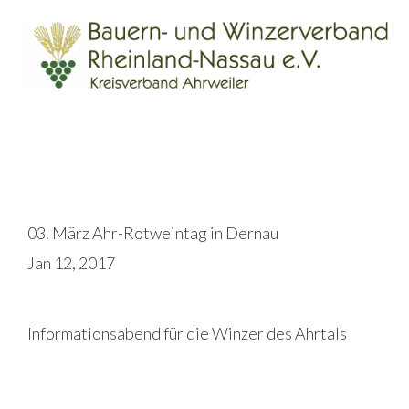
Skip
Skip
Skip
Skip
Skip
to
to
to
to
links
primary
content
primary
footer
navigation
sidebar
Main
Geschäftsstelle
Über Uns
navigation
Direktvermarkter
Service
Aktuelles
Landesverband
03. März Ahr-Rotweintag in Dernau
Jan 12, 2017
Informationsabend für die Winzer des Ahrtals